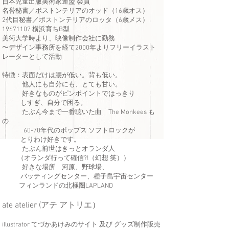
日本児童出版美術家連盟 会員
名誉秘書／ボストンテリアのオッド（16歳オス）
​2代目秘書／ボストンテリアのロッタ（6歳メス）
19671107
横浜育ちB型
美術大学時より、映像制作会社に勤務
〜デザイン事務所を経て2000年よりフリーイラスト
レーターとして活動
特徴：表面だけは腰が低い。背も低い。
他人にも自分にも、とても甘い。
好きなものがピンポイントではっきり
しすぎ、自分で困る。
たぶん今まで一番聴いた曲 The Monkees も
の
60-70年代のポップス ソフトロックが
とりわけ好きです。
たぶん前世はきっとオランダ人
（オランダ行って確信?!（幻想 笑））
好きな場所 河原、野球場、
バッティングセンター、種子島宇宙センター
​ フィンランドの北極圏LAPLAND
ate atelier (アテ アトリエ）
illustrator てづかあけみのサイト 及び グッズ制作販売