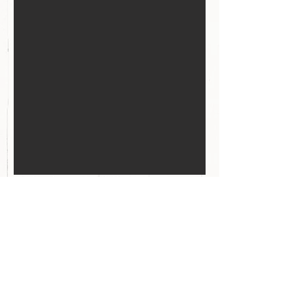
動物自身が自己紹介するどうぶつえほん。こ
どものための100冊2022に選んでいただきま
した。
Previous
Next